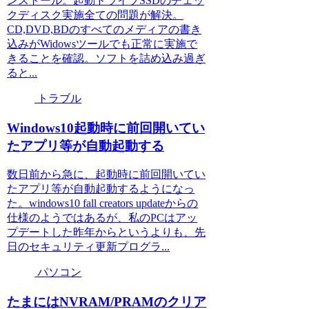
ンストール。起動ドライブSSDのチェッ
クディスク実施全ての問題が解決。
CD,DVD,BDのすべてのメディアの書き
込みがWidowsツールでも正常に実施で
きることを確認。ソフトを詰め込み過ぎ
ると...
トラブル
Windows10起動時に前回開いてい
たアプリ等が自動起動する
数日前から急に、起動時に前回開いてい
たアプリ等が自動起動するようになっ
た。windows10 fall creators updateからの
仕様のようではあるが、私のPCはアッ
プデートした昨年からというよりも、先
日のセキュリティ更新プログラ...
パソコン
たまにはNVRAM/PRAMのクリア