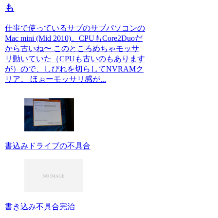
も
仕事で使っているサブのサブパソコンの
Mac mini (Mid 2010)。CPUもCore2Duoだ
から古いね〜 このところめちゃモッサ
リ動いていた（CPUも古いのもあります
が）ので、しびれを切らしてNVRAMク
リア。 ほぉーモッサリ感が...
書込みドライブの不具合
書き込み不具合完治