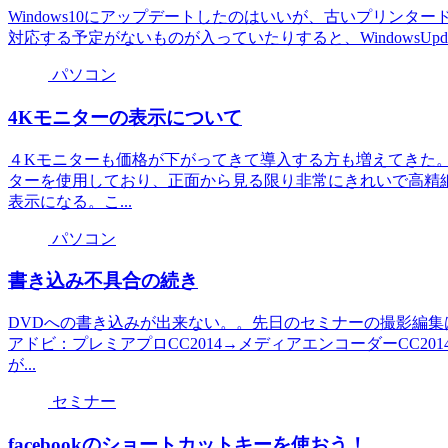
Windows10にアップデートしたのはいいが、古いプリンター
対応する予定がないものが入っていたりすると、WindowsUpd
パソコン
4Kモニターの表示について
４Kモニターも価格が下がってきて導入する方も増えてきた。当社
ターを使用しており、正面から見る限り非常にきれいで高精
表示になる。こ...
パソコン
書き込み不具合の続き
DVDへの書き込みが出来ない。。先日のセミナーの撮影編集は
アドビ：プレミアプロCC2014→メディアエンコーダーCC20
が...
セミナー
facebookのショートカットキーを使おう！