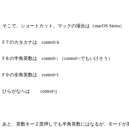
そこで、ショートカット。マックの場合は（macOS Sierra）
F７のカタカナは control+k
F８の半角英数は control+; （control+:でもいけそう）
F９の全角英数は control+l
ひらがなへは control+j
あと、英数キー２度押しでも半角英数にはなるが、モードが