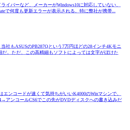
ドライバーなど、メーカーがWindows10に対応していない、
ateで何度も更新エラーが表示される。特に弊社が携帯...
もASUSのPB287Qという7万円ほどの28インチ4Kモニ
細だ。ただ、この高精細もソフトによっては文字がぼけた
エンコードが速くて気持ちがいいK4000のWinマシンで。
14→アンコールCS6でこの先がDVDディスクへの書き込みだ