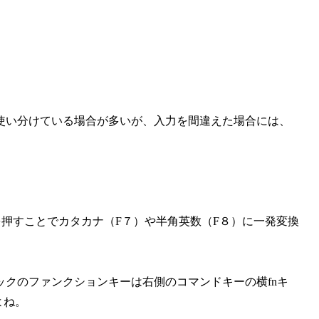
使い分けている場合が多いが、入力を間違えた場合には、
ーを押すことでカタカナ（F７）や半角英数（F８）に一発変換
クのファンクションキーは右側のコマンドキーの横fnキ
よね。