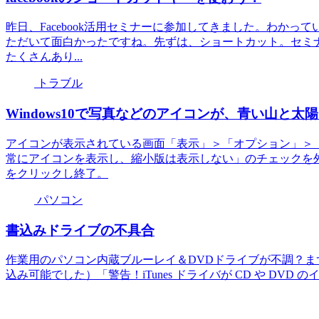
昨日、Facebook活用セミナーに参加してきました。わかっ
ただいて面白かったですね。先ずは、ショートカット。セミ
たくさんあり...
トラブル
Windows10で写真などのアイコンが、青い山と
アイコンが表示されている画面「表示」＞「オプション」＞
常にアイコンを表示し、縮小版は表示しない」のチェックを
をクリックし終了。
パソコン
書込みドライブの不具合
作業用のパソコン内蔵ブルーレイ＆DVDドライブが不調？まず、iTu
込み可能でした）「警告！iTunes ドライバが CD や DVD